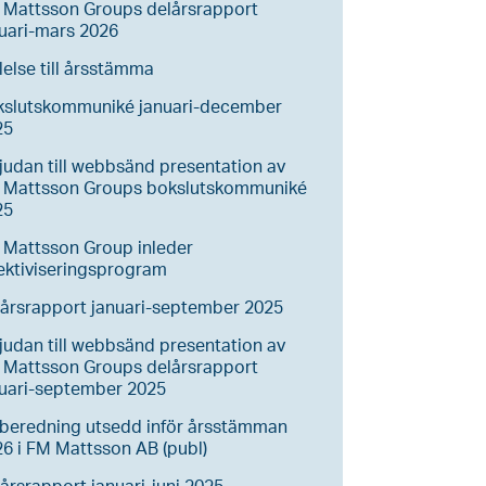
 Mattsson Groups delårsrapport
uari-mars 2026
lelse till årsstämma
kslutskommuniké januari-december
25
judan till webbsänd presentation av
 Mattsson Groups bokslutskommuniké
25
 Mattsson Group inleder
ektiviseringsprogram
årsrapport januari-september 2025
judan till webbsänd presentation av
 Mattsson Groups delårsrapport
nuari-september 2025
lberedning utsedd inför årsstämman
6 i FM Mattsson AB (publ)