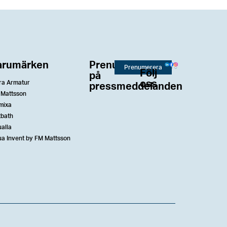
arumärken
Prenumerera
Prenumerera
Följ
på
oss
ra Armatur
pressmeddelanden
 Mattsson
mixa
tbath
alla
a Invent by FM Mattsson