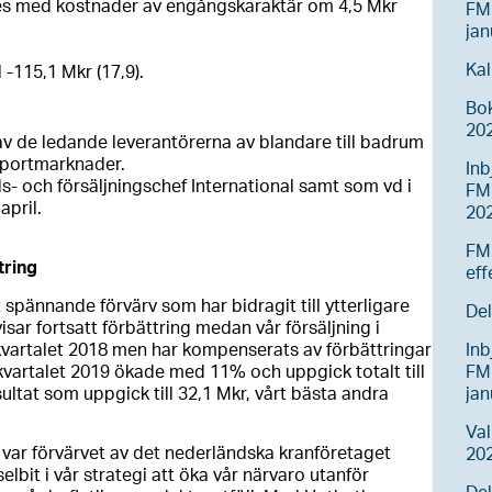
des med kostnader av engångskaraktär om 4,5 Mkr
FM
jan
Kal
 -115,1 Mkr (17,9).
Bo
20
av de ledande leverantörerna av blandare till badrum
xportmarknader.
Inb
- och försäljningschef International samt som vd i
FM
pril.
20
FM
tring
eff
t spännande förvärv som har bidragit till ytterligare
Del
isar fortsatt förbättring medan vår försäljning i
vartalet 2018 men har kompenserats av förbättringar
Inb
kvartalet 2019 ökade med 11% och uppgick totalt till
FM
sultat som uppgick till 32,1 Mkr, vårt bästa andra
ja
Va
 var förvärvet av det nederländska kranföretaget
202
lbit i vår strategi att öka vår närvaro utanför