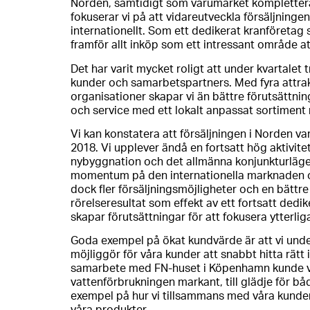
Norden, samtidigt som varumärket kompletterar
fokuserar vi på att vidareutveckla försäljninge
internationellt. Som ett dedikerat kranföretag 
framför allt inköp som ett intressant område at
Det har varit mycket roligt att under kvartalet
kunder och samarbetspartners. Med fyra attrak
organisationer skapar vi än bättre förutsättnin
och service med ett lokalt anpassat sortiment
Vi kan konstatera att försäljningen i Norden v
2018. Vi upplever ändå en fortsatt hög aktivite
nybyggnation och det allmänna konjunkturläge
momentum på den internationella marknaden o
dock fler försäljningsmöjligheter och en bättre 
rörelseresultat som effekt av ett fortsatt dedi
skapar förutsättningar för att fokusera ytterli
Goda exempel på ökat kundvärde är att vi und
möjliggör för våra kunder att snabbt hitta rätt
samarbete med FN-huset i Köpenhamn kunde vi 
vattenförbrukningen markant, till glädje för 
exempel på hur vi tillsammans med våra kunder