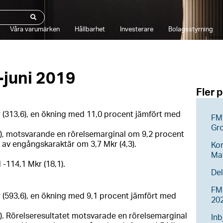
Våra varumärken
Hållbarhet
Investerare
Bolagsstyrning
-juni 2019
Fler 
 (313,6), en ökning med 11,0 procent jämfört med
FM 
Gr
,0), motsvarande en rörelsemarginal om 9,2 procent
 av engångskaraktär om 3,7 Mkr (4,3).
Ko
Ma
 -114,1 Mkr (18,1).
Del
FM 
 (593,6), en ökning med 9,1 procent jämfört med
20
,8). Rörelseresultatet motsvarade en rörelsemarginal
Inb