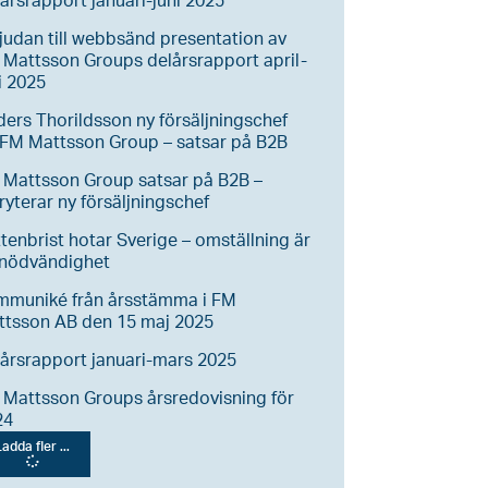
årsrapport januari-juni 2025
judan till webbsänd presentation av
Mattsson Groups delårsrapport april-
i 2025
ers Thorildsson ny försäljningschef
FM Mattsson Group – satsar på B2B
 Mattsson Group satsar på B2B –
ryterar ny försäljningschef
tenbrist hotar Sverige – omställning är
 nödvändighet
mmuniké från årsstämma i FM
ttsson AB den 15 maj 2025
årsrapport januari-mars 2025
Mattsson Groups årsredovisning för
24
adda fler ...