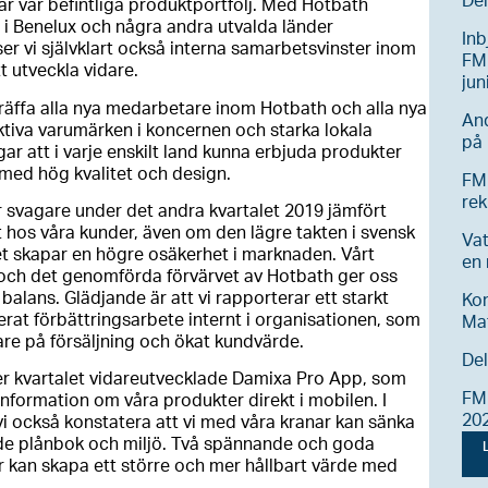
Del
 vår befintliga produktportfölj. Med Hotbath
n i Benelux och några andra utvalda länder
Inb
ser vi självklart också interna samarbetsvinster inom
FM 
t utveckla vidare.
jun
 träffa alla nya medarbetare inom Hotbath och alla nya
And
tiva varumärken i koncernen och starka lokala
på 
gar att i varje enskilt land kunna erbjuda produkter
 med hög kvalitet och design.
FM
rek
ar svagare under det andra kvartalet 2019 jämfört
t hos våra kunder, även om den lägre takten i svensk
Vat
t skapar en högre osäkerhet i marknaden. Vårt
en
ch det genomförda förvärvet av Hotbath ger oss
balans. Glädjande är att vi rapporterar ett starkt
Ko
kerat förbättringsarbete internt i organisationen, som
Ma
gare på försäljning och ökat kundvärde.
Del
er kvartalet vidareutvecklade Damixa Pro App, som
FM 
 information om våra produkter direkt i mobilen. I
20
också konstatera att vi med våra kranar kan sänka
både plånbok och miljö. Två spännande och goda
L
 kan skapa ett större och mer hållbart värde med