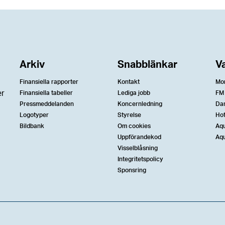
Arkiv
Snabblänkar
V
Finansiella rapporter
Kontakt
Mo
er
Finansiella tabeller
Lediga jobb
FM
Pressmeddelanden
Koncernledning
Da
Logotyper
Styrelse
Ho
Bildbank
Om cookies
Aqu
Uppförandekod
Aqu
Visselblåsning
Integritetspolicy
Sponsring