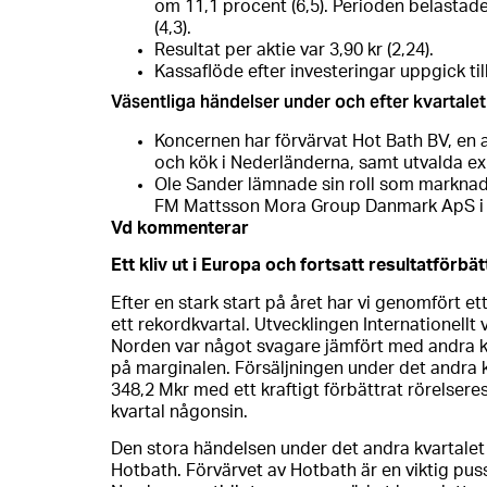
om 11,1 procent (6,5). Perioden belasta
(4,3).
Resultat per aktie var 3,90 kr (2,24).
Kassaflöde efter investeringar uppgick till
Väsentliga händelser under och efter kvartalet
Koncernen har förvärvat Hot Bath BV, en 
och kök i Nederländerna, samt utvalda e
Ole Sander lämnade sin roll som marknads
FM Mattsson Mora Group Danmark ApS i a
Vd kommenterar
Ett kliv ut i Europa och fortsatt resultatförbät
Efter en stark start på året har vi genomfört et
ett rekordkvartal. Utvecklingen Internationellt v
Norden var något svagare jämfört med andra k
på marginalen. Försäljningen under det andra 
348,2 Mkr med ett kraftigt förbättrat rörelsere
kvartal någonsin.
Den stora händelsen under det andra kvartalet
Hotbath. Förvärvet av Hotbath är en viktig pusse