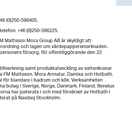
+46 (0)250-596405.
telefon: +46 (0)250-596225.
M Mattsson Mora Group AB är skyldigt att
förordning och lagen om värdepappersmarknaden.
rsoners försorg, för offentliggörande den 23
tillverkning samt produktutveckling av vattenkranar
na FM Mattsson, Mora Armatur, Damixa och Hotbath.
val för blandare i badrum och kök. Verksamheten
na bolag i Sverige, Norge, Danmark, Finland, Benelux
orna har justerats i och med förvärvet av Hotbath i
terat på Nasdaq Stockholm.