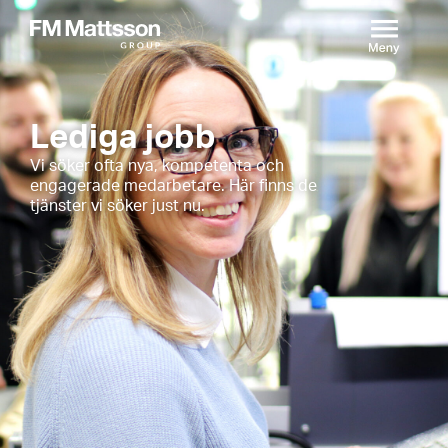
Lediga jobb
Vi söker ofta nya, kompetenta och
engagerade medarbetare. Här finns de
tjänster vi söker just nu.