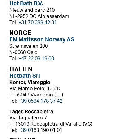
Hot Bath B.V.
Nieuwland parc 210
NL-2952 DC Alblasserdam
Tel:
+31 70 399 42 31
NORGE
FM Mattsson Norway AS
Strømsveien 200
N-0668 Oslo
Tel:
+47 22 09 19 00
ITALIEN
Hotbath Srl
Kontor, Viareggio
Via Marco Polo, 135/D
IT-55049 Viareggio (LU)
Tel:
+39 0584 178 37 42
Lager, Roccapietra
Via Tagliaferro 7
IT-13019 Roccapietra di Varallo (VC)
Tel:
+39 01
63 190 01 01