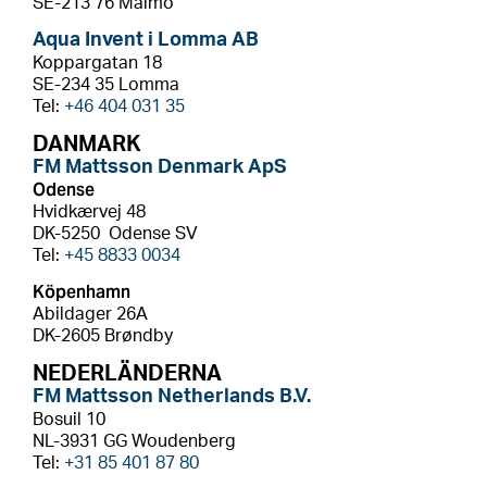
SE-213 76 Malmö
Aqua Invent i Lomma AB
Koppargatan 18
SE-234 35 Lomma
Tel:
+46 404 031 35
DANMARK
FM Mattsson Denmark ApS
Odense
Hvidkærvej 48
DK-5250 Odense SV
Tel:
+45 8833 0034
Köpenhamn
Abildager 26A
DK-2605 Brøndby
NEDERLÄNDERNA
FM Mattsson Netherlands B.V.
Bosuil 10
NL-3931 GG Woudenberg
Tel:
+31 85 401 87 80