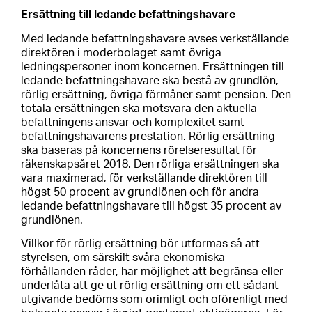
Ersättning till ledande befattningshavare
Med ledande befattningshavare avses verkställande
direktören i moderbolaget samt övriga
ledningspersoner inom koncernen. Ersättningen till
ledande befattningshavare ska bestå av grundlön,
rörlig ersättning, övriga förmåner samt pension. Den
totala ersättningen ska motsvara den aktuella
befattningens ansvar och komplexitet samt
befattningshavarens prestation. Rörlig ersättning
ska baseras på koncernens rörelseresultat för
räkenskapsåret 2018. Den rörliga ersättningen ska
vara maximerad, för verkställande direktören till
högst 50 procent av grundlönen och för andra
ledande befattningshavare till högst 35 procent av
grundlönen.
Villkor för rörlig ersättning bör utformas så att
styrelsen, om särskilt svåra ekonomiska
förhållanden råder, har möjlighet att begränsa eller
underlåta att ge ut rörlig ersättning om ett sådant
utgivande bedöms som orimligt och oförenligt med