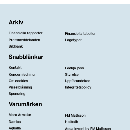
Arkiv
Finansiella rapporter
Finansiella tabeller
Pressmeddelanden
Logotyper
Bildbank
Snabblänkar
Kontakt
Lediga jobb
Koncernledning
Styrelse
Om cookies
Uppförandekod
Visselblåsning
Integritetspolicy
Sponsring
Varumärken
Mora Armatur
FM Mattsson
Damixa
Hotbath
Aqualla
Aqua Invent by FM Mattsson