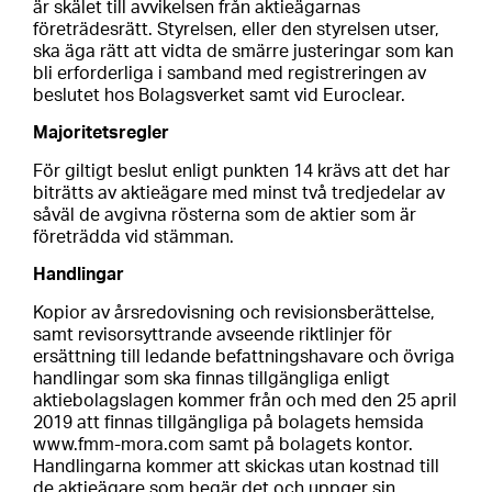
är skälet till avvikelsen från aktieägarnas
företrädesrätt. Styrelsen, eller den styrelsen utser,
ska äga rätt att vidta de smärre justeringar som kan
bli erforderliga i samband med registreringen av
beslutet hos Bolagsverket samt vid Euroclear.
Majoritetsregler
För giltigt beslut enligt punkten 14 krävs att det har
biträtts av aktieägare med minst två tredjedelar av
såväl de avgivna rösterna som de aktier som är
företrädda vid stämman.
Handlingar
Kopior av årsredovisning och revisionsberättelse,
samt revisorsyttrande avseende riktlinjer för
ersättning till ledande befattningshavare och övriga
handlingar som ska finnas tillgängliga enligt
aktiebolagslagen kommer från och med den 25 april
2019 att finnas tillgängliga på bolagets hemsida
www.fmm-mora.com samt på bolagets kontor.
Handlingarna kommer att skickas utan kostnad till
de aktieägare som begär det och uppger sin