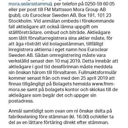
mora.se/arsstamma
), per telefon på 0250-59 60 05
eller per post till FM Mattsson Mora Group AB
(publ), c/o Euroclear Sweden AB, Box 191, 101 23
Stockholm. Vid anmälan ombeds i förekommande
fall aktieägare att också lämna uppgift om
ställföreträdare, ombud och biträde. Aktieägare
som låtit förvaltarregistrera sina aktier måste, för
att äga rösträtt vid bolagsstämman, tillfälligt
inregistrera aktierna i eget namn hos Euroclear
Sweden AB. Sådan omregistrering måste vara
verkställd senast den 10 maj 2019. Detta innebär att
aktieägare i god tid dessförinnan måste meddela
sin önskan härom till förvaltaren. Fullmaktsformulär
kommer senast från och med den 25 april 2019 att
finnas tillgängligt på Bolagets hemsida www.fmm-
mora.se samt på bolagets kontor och skickas till de
aktieägare som begär det och uppger sin
postadress.
Anmäl samtidigt som ovan om ni önskar delta på
fabriksvisning före stämman (kl. 16.00) och/eller ta
del av en lättare förtäring direkt efter stämman.