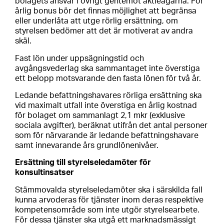
bolagets ansvar i övrigt gentemot aktieägarna. För
årlig bonus bör det finnas möjlighet att begränsa
eller underlåta att utge rörlig ersättning, om
styrelsen bedömer att det är motiverat av andra
skäl.
Fast lön under uppsägningstid och
avgångsvederlag ska sammantaget inte överstiga
ett belopp motsvarande den fasta lönen för två år.
Ledande befattningshavares rörliga ersättning ska
vid maximalt utfall inte överstiga en årlig kostnad
för bolaget om sammanlagt 2,1 mkr (exklusive
sociala avgifter), beräknat utifrån det antal personer
som för närvarande är ledande befattningshavare
samt innevarande års grundlönenivåer.
Ersättning till styrelseledamöter för
konsultinsatser
Stämmovalda styrelseledamöter ska i särskilda fall
kunna arvoderas för tjänster inom deras respektive
kompetensområde som inte utgör styrelsearbete.
För dessa tjänster ska utgå ett marknadsmässigt