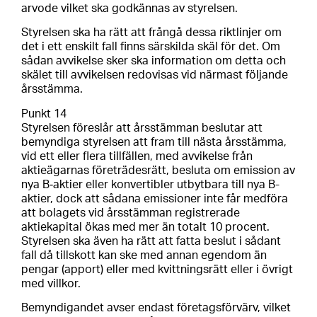
arvode vilket ska godkännas av styrelsen.
Styrelsen ska ha rätt att frångå dessa riktlinjer om
det i ett enskilt fall finns särskilda skäl för det. Om
sådan avvikelse sker ska information om detta och
skälet till avvikelsen redovisas vid närmast följande
årsstämma.
Punkt 14
Styrelsen föreslår att årsstämman beslutar att
bemyndiga styrelsen att fram till nästa årsstämma,
vid ett eller flera tillfällen, med avvikelse från
aktieägarnas företrädesrätt, besluta om emission av
nya B‑aktier eller konvertibler utbytbara till nya B-
aktier, dock att sådana emissioner inte får medföra
att bolagets vid årsstämman registrerade
aktiekapital ökas med mer än totalt 10 procent.
Styrelsen ska även ha rätt att fatta beslut i sådant
fall då tillskott kan ske med annan egendom än
pengar (apport) eller med kvittningsrätt eller i övrigt
med villkor.
Bemyndigandet avser endast företagsförvärv, vilket