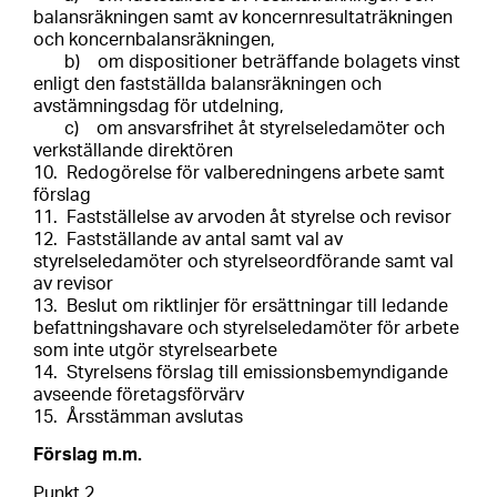
balansräkningen samt av koncernresultaträkningen
och koncernbalansräkningen,
b) om dispositioner beträffande bolagets vinst
enligt den fastställda balansräkningen och
avstämningsdag för utdelning,
c) om ansvarsfrihet åt styrelseledamöter och
verkställande direktören
10.
Redogörelse för valberedningens arbete samt
förslag
11.
Fastställelse av arvoden åt styrelse och revisor
12.
Fastställande av antal samt val av
styrelseledamöter och styrelseordförande samt val
av revisor
13.
Beslut om riktlinjer för ersättningar till ledande
befattningshavare och styrelseledamöter för arbete
som inte
utgör styrelsearbete
14.
Styrelsens förslag till emissionsbemyndigande
avseende företagsförvärv
15.
Årsstämman avslutas
Förslag m.m.
Punkt 2