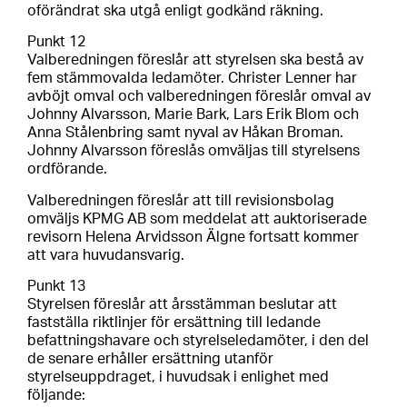
oförändrat ska utgå enligt godkänd räkning.
Punkt 12
Valberedningen föreslår att styrelsen ska bestå av
fem stämmovalda ledamöter. Christer Lenner har
avböjt omval och valberedningen föreslår omval av
Johnny Alvarsson, Marie Bark, Lars Erik Blom och
Anna Stålenbring samt nyval av Håkan Broman.
Johnny Alvarsson föreslås omväljas till styrelsens
ordförande.
Valberedningen föreslår att till revisionsbolag
omväljs KPMG AB som meddelat att auktoriserade
revisorn Helena Arvidsson Älgne fortsatt kommer
att vara huvudansvarig.
Punkt 13
Styrelsen föreslår att årsstämman beslutar att
fastställa riktlinjer för ersättning till ledande
befattningshavare och styrelseledamöter, i den del
de senare erhåller ersättning utanför
styrelseuppdraget, i huvudsak i enlighet med
följande: