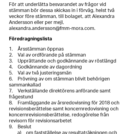
För att underlätta besvarandet av frågor vid
stämman bör dessa skickas in i förväg, helst två
veckor före stämman, till bolaget, att Alexandra
Andersson eller per mejl,
alexandra.andersson@fmm-mora.com.
Föredragningslista
1.
Årsstämman öppnas
2.
Val av ordförande på stämman
3.
Upprättande och godkännande av röstlängd
4.
Godkännande av dagordning
5.
Val av två justeringsmän
6.
Prövning av om stämman blivit behörigen
sammankallad
7.
Verkställande direktörens anförande samt
frågestund
8.
Framläggande av årsredovisning för 2018 och
revisionsberättelse samt koncernredovisning och
koncernrevisionsberättelse, redogörelse från
revisorn för revisionsarbetet
9.
Beslut
a) om fastställelse av resultaträkningen och