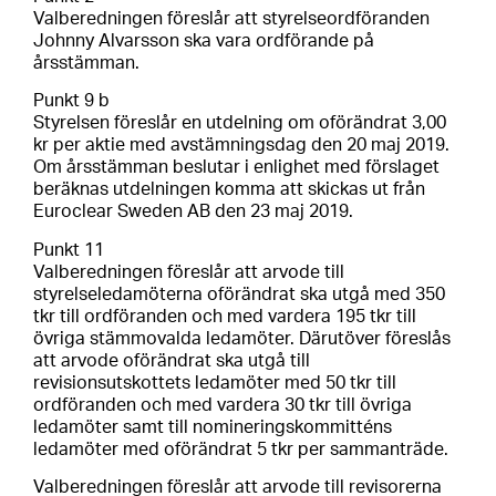
Valberedningen föreslår att styrelseordföranden
Johnny Alvarsson ska vara ordförande på
årsstämman.
Punkt 9 b
Styrelsen föreslår en utdelning om oförändrat 3,00
kr per aktie med avstämningsdag den 20 maj 2019.
Om årsstämman beslutar i enlighet med förslaget
beräknas utdelningen komma att skickas ut från
Euroclear Sweden AB den 23 maj 2019.
Punkt 11
Valberedningen föreslår att arvode till
styrelseledamöterna oförändrat ska utgå med 350
tkr till ordföranden och med vardera 195 tkr till
övriga stämmovalda ledamöter. Därutöver föreslås
att arvode oförändrat ska utgå till
revisionsutskottets ledamöter med 50 tkr till
ordföranden och med vardera 30 tkr till övriga
ledamöter samt till nomineringskommitténs
ledamöter med oförändrat 5 tkr per sammanträde.
Valberedningen föreslår att arvode till revisorerna