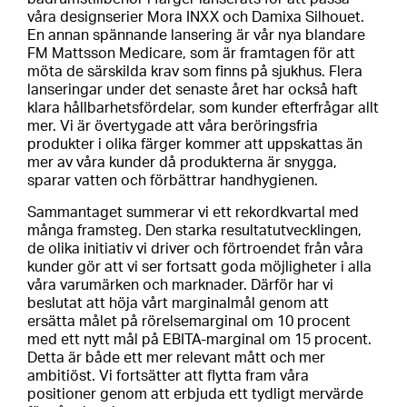
våra designserier Mora INXX och Damixa Silhouet.
En annan spännande lansering är vår nya blandare
FM Mattsson Medicare, som är framtagen för att
möta de särskilda krav som finns på sjukhus. Flera
lanseringar under det senaste året har också haft
klara hållbarhetsfördelar, som kunder efterfrågar allt
mer. Vi är övertygade att våra beröringsfria
produkter i olika färger kommer att uppskattas än
mer av våra kunder då produkterna är snygga,
sparar vatten och förbättrar handhygienen.
Sammantaget summerar vi ett rekordkvartal med
många framsteg. Den starka resultatutvecklingen,
de olika initiativ vi driver och förtroendet från våra
kunder gör att vi ser fortsatt goda möjligheter i alla
våra varumärken och marknader. Därför har vi
beslutat att höja vårt marginalmål genom att
ersätta målet på rörelsemarginal om 10 procent
med ett nytt mål på EBITA-marginal om 15 procent.
Detta är både ett mer relevant mått och mer
ambitiöst. Vi fortsätter att flytta fram våra
positioner genom att erbjuda ett tydligt mervärde