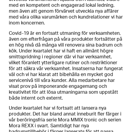
med en kompetent och engagerad lokal ledning,
men även att genom förvärvet utveckla nya affärer
med våra olika varumärken och kundrelationer vi har
inom koncernen.
Covid-19 är en fortsatt utmaning för verksamheten,
även om efterfrågan på våra produkter fortsätter på
en hög nivå då många vill renovera sina badrum och
kök. Under kvartalet har vi haft en allmänt högre
smittspridning i regioner där vi har verksamhet,
vilket föranlett ytterligare rutiner och restriktioner
för att säkra vår verksamhet. Insatserna har fungerat
väl och vi har klarat att bibehålla en mycket god
servicenivå till våra kunder. Alla medarbetare har
visat prov på imponerande engagemang och
kreativitet för att lösa utmaningarna som uppstått
både internt och externt.
Under kvartalet har vi fortsatt att lansera nya
produkter. Det har bland annat inneburit fler färger i
vår beröringsfria serie Mora MMIX tronic och serien
Mora REXX i svart. Samtidigt har nya
badrumstillbehör i färger lanserats för att passa