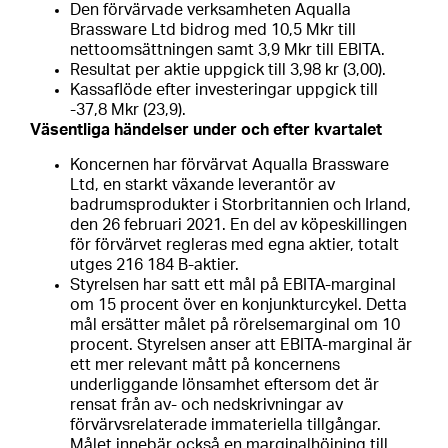
Den förvärvade verksamheten Aqualla
Brassware Ltd bidrog med 10,5 Mkr till
nettoomsättningen samt 3,9 Mkr till EBITA.
Resultat per aktie uppgick till 3,98 kr (3,00).
Kassaflöde efter investeringar uppgick till
-37,8 Mkr (23,9).
Väsentliga händelser under och efter kvartalet
Koncernen har förvärvat Aqualla Brassware
Ltd, en starkt växande leverantör av
badrumsprodukter i Storbritannien och Irland,
den 26 februari 2021. En del av köpeskillingen
för förvärvet regleras med egna aktier, totalt
utges 216 184 B-aktier.
Styrelsen har satt ett mål på EBITA-marginal
om 15 procent över en konjunkturcykel. Detta
mål ersätter målet på rörelsemarginal om 10
procent. Styrelsen anser att EBITA-marginal är
ett mer relevant mått på koncernens
underliggande lönsamhet eftersom det är
rensat från av- och nedskrivningar av
förvärvsrelaterade immateriella tillgångar.
Målet innebär också en marginalhöjning till