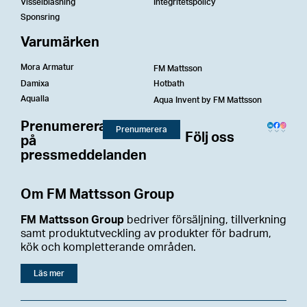
Visselblåsning
Integritetspolicy
Sponsring
Varumärken
Mora Armatur
FM Mattsson
Damixa
Hotbath
Aqualla
Aqua Invent by FM Mattsson
Prenumerera
Prenumerera
Följ oss
på
pressmeddelanden
Om FM Mattsson Group
FM Mattsson Group
bedriver försäljning, tillverkning
samt produktutveckling av produkter för badrum,
kök och kompletterande områden.
Läs mer