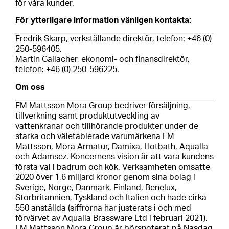
för våra kunder.
För ytterligare information vänligen kontakta:
Fredrik Skarp, verkställande direktör, telefon: +46 (0)
250-596405.
Martin Gallacher, ekonomi- och finansdirektör,
telefon: +46 (0) 250-596225.
Om oss
FM Mattsson Mora Group bedriver försäljning,
tillverkning samt produktutveckling av
vattenkranar och tillhörande produkter under de
starka och väletablerade varumärkena FM
Mattsson, Mora Armatur, Damixa, Hotbath, Aqualla
och Adamsez. Koncernens vision är att vara kundens
första val i badrum och kök. Verksamheten omsatte
2020 över 1,6 miljard kronor genom sina bolag i
Sverige, Norge, Danmark, Finland, Benelux,
Storbritannien, Tyskland och Italien och hade cirka
550 anställda (siffrorna har justerats i och med
förvärvet av Aqualla Brassware Ltd i februari 2021).
FM Mattsson Mora Group är börsnoterat på Nasdaq