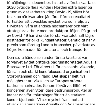
försäljningen i december. I slutet av första kvartalet
2020 byggde flera kunder i Norden extra lager på
grund av osäkerheten kring Covid-19, vilket bör
beaktas när kvartalen jämförs. Rörelseresultatet
fortsätter att utvecklas mycket bra som följd av
tillväxten i våra utländska nischaffärer och vårt
strategiska arbete med produktportföljen. På grund
av Covid-19 har vi under första kvartalet haft lägre
kostnader för olika kundaktiviteter. Samtidigt har vi,
precis som företag i andra branscher, påverkats av
högre kostnader för råmaterial och transporter.
Den stora händelsen under första kvartalet var
förvärvet av det brittiska badrumsföretaget Aqualla
Brassware Ltd. Förvärvet tillför en snabbt växande,
lönsam och starkt kundfokuserad organisation i
Storbritannien och Irland. Det skapar helt nya
möjligheter att växa i en av Europas största
badrumsmarknader. Genom förvärvet tillför vi
koncernen även ytterligare badrumsprodukter än
kranar och förutsättningar för ett än starkare
kunderbjudande. Vi ser mycket fram mot att
utveckla varumärkena Aqualla och Adamsez vidare