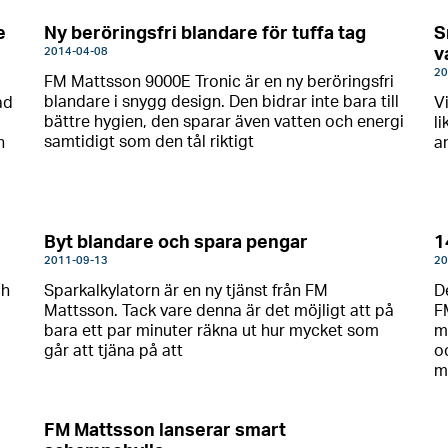
e
Ny beröringsfri blandare för tuffa tag
S
2014-04-08
v
20
FM Mattsson 9000E Tronic är en ny beröringsfri
blandare i snygg design. Den bidrar inte bara till
ad
V
bättre hygien, den sparar även vatten och energi
l
samtidigt som den tål riktigt
n
a
Byt blandare och spara pengar
1
2011-09-13
20
ch
Sparkalkylatorn är en ny tjänst från FM
D
Mattsson. Tack vare denna är det möjligt att på
F
bara ett par minuter räkna ut hur mycket som
m
går att tjäna på att
o
m
FM Mattsson lanserar smart