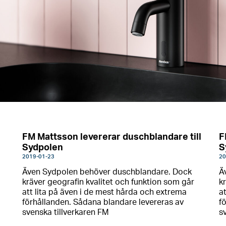
FM Mattsson levererar duschblandare till
F
Sydpolen
S
2019-01-23
20
Även Sydpolen behöver duschblandare. Dock
Ä
kräver geografin kvalitet och funktion som går
k
att lita på även i de mest hårda och extrema
a
förhållanden. Sådana blandare levereras av
f
svenska tillverkaren FM
s