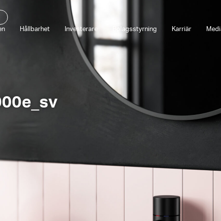
en
Hållbarhet
Investerare
Bolagsstyrning
Karriär
Medi
000e_sv