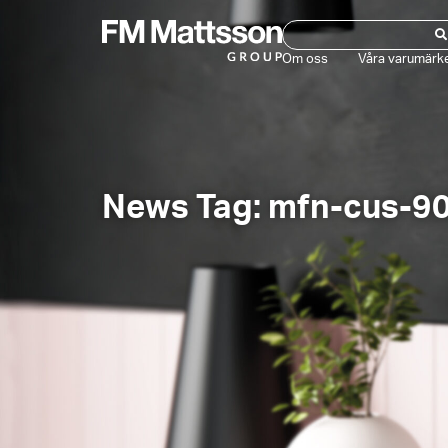
Om oss
Våra varumärk
News Tag: mfn-cus-9