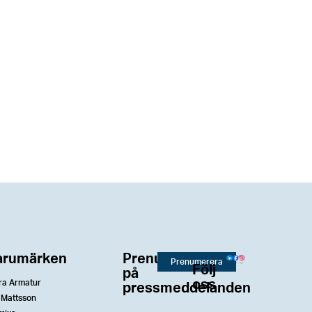
arumärken
Prenumerera
Prenumerera
Följ
på
oss
ra Armatur
pressmeddelanden
 Mattsson