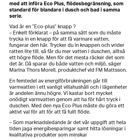
med att införa Eco Plus, flödesbegränsning, som
standard för blandare i dusch och bad i samma
serie.
Vad är en ”Eco-plus” knapp ?
– Enkelt förklarat – på samma sätt som du måste
trycka in en knapp för att få varmare vatten,
fungerar den här. Trycker du in knappen och vrider
ratten lite till, så får du mer vatten i duschen, alltså
ett högre flöde. Men för det mesta räcker det som
det är. Då sparar du både vatten och miljö, säger
Marina Thors Morell, produktchef vid FM Mattsson.
En femtedel av energiförbrukningen går till
varmvatten i ett vanligt villahushåll och i lägenheter
är andelen ännu högre. Vi kastar bort mycket
onödigt varmvatten genom att ha för hårt tryck i
duschen. Med den nya Eco Plus måste du göra ett
aktivt val för att för att få fullt flöde.
– Som marknadsledande är det vår uppgift att hela
tiden jaga energibesparingar samt hitta lösningar i
kvalitativa produkter som minskar