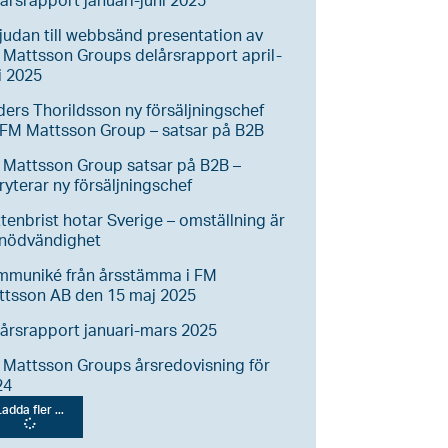
årsrapport januari-juni 2025
judan till webbsänd presentation av
Mattsson Groups delårsrapport april-
i 2025
ers Thorildsson ny försäljningschef
FM Mattsson Group – satsar på B2B
 Mattsson Group satsar på B2B –
ryterar ny försäljningschef
tenbrist hotar Sverige – omställning är
 nödvändighet
mmuniké från årsstämma i FM
ttsson AB den 15 maj 2025
årsrapport januari-mars 2025
Mattsson Groups årsredovisning för
24
adda fler ...