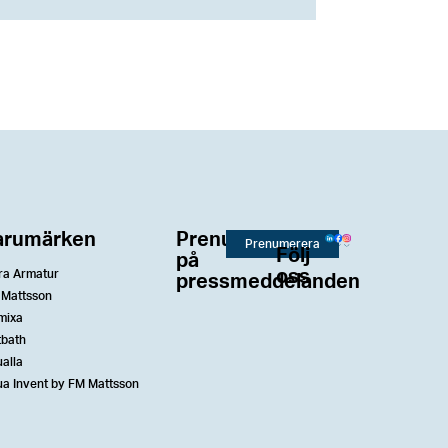
arumärken
Prenumerera
Prenumerera
Följ
på
oss
ra Armatur
pressmeddelanden
 Mattsson
mixa
tbath
alla
a Invent by FM Mattsson