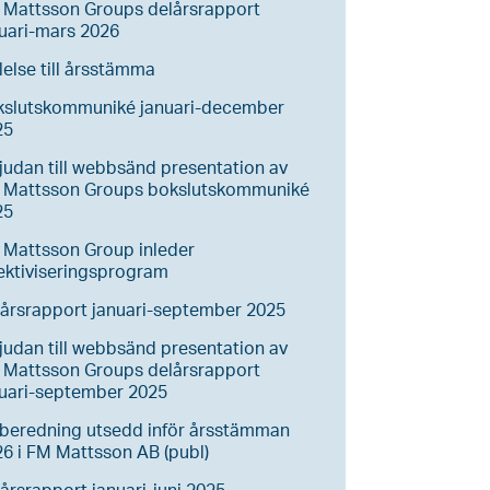
 Mattsson Groups delårsrapport
uari-mars 2026
lelse till årsstämma
kslutskommuniké januari-december
25
judan till webbsänd presentation av
 Mattsson Groups bokslutskommuniké
25
 Mattsson Group inleder
ektiviseringsprogram
årsrapport januari-september 2025
judan till webbsänd presentation av
 Mattsson Groups delårsrapport
nuari-september 2025
lberedning utsedd inför årsstämman
6 i FM Mattsson AB (publ)