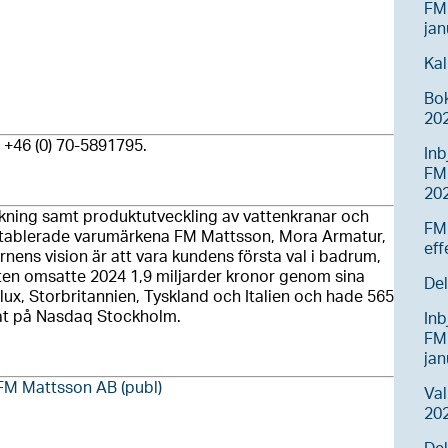
FM
jan
Kal
Bo
20
 +46 (0) 70-5891795.
Inb
FM
20
erkning samt produktutveckling av vattenkranar och
FM
letablerade varumärkena FM Mattsson, Mora Armatur,
eff
ens vision är att vara kundens första val i badrum,
n omsatte 2024 1,9 miljarder kronor genom sina
Del
lux, Storbritannien, Tyskland och Italien och hade 565
rat på Nasdaq Stockholm.
Inb
FM
ja
FM Mattsson AB (publ)
Va
202