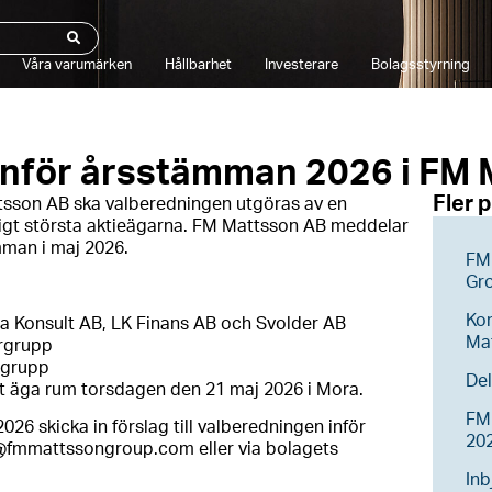
Våra varumärken
Hållbarhet
Investerare
Bolagsstyrning
inför årsstämman 2026 i FM 
Fler 
ttsson AB ska valberedningen utgöras av en
sigt största aktieägarna. FM Mattsson AB meddelar
mman i maj 2026.
FM 
Gr
Ko
ba Konsult AB, LK Finans AB och Svolder AB
Ma
argrupp
rgrupp
Del
 äga rum torsdagen den 21 maj 2026 i Mora.
FM 
026 skicka in förslag till valberedningen inför
20
g@fmmattssongroup.com eller via bolagets
Inb