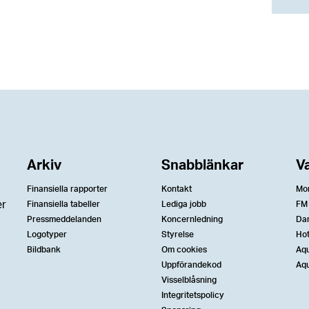
Arkiv
Snabblänkar
V
Finansiella rapporter
Kontakt
Mo
er
Finansiella tabeller
Lediga jobb
FM
Pressmeddelanden
Koncernledning
Da
Logotyper
Styrelse
Ho
Bildbank
Om cookies
Aqu
Uppförandekod
Aqu
Visselblåsning
Integritetspolicy