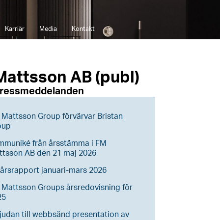
Karriär
Media
Kontakt
Mattsson AB (publ)
pressmeddelanden
Mattsson Group förvärvar Bristan
oup
mmuniké från årsstämma i FM
ttsson AB den 21 maj 2026
årsrapport januari-mars 2026
Mattsson Groups årsredovisning för
25
judan till webbsänd presentation av