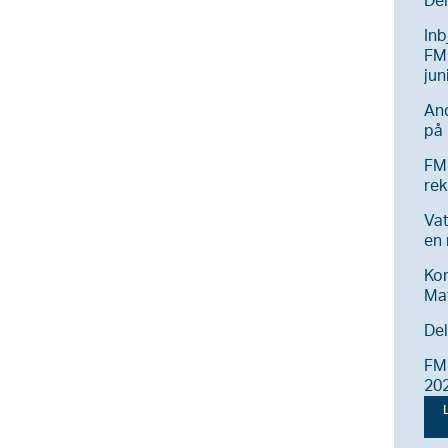
Del
Inb
FM 
jun
And
på 
FM
rek
Vat
en
Ko
Ma
Del
FM 
20
L