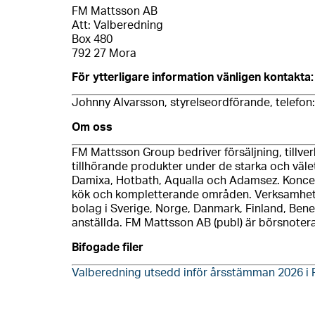
FM Mattsson AB
Att: Valberedning
Box 480
792 27 Mora
För ytterligare information vänligen kontakta:
Johnny Alvarsson, styrelseordförande, telefon:
Om oss
FM Mattsson Group bedriver försäljning, tillv
tillhörande produkter under de starka och vä
Damixa, Hotbath, Aqualla och Adamsez. Koncern
kök och kompletterande områden. Verksamhete
bolag i Sverige, Norge, Danmark, Finland, Bene
anställda. FM Mattsson AB (publ) är börsnote
Bifogade filer
Valberedning utsedd inför årsstämman 2026 i 