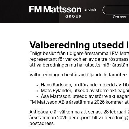
English
Om oss
Valberedning utsedd 
Enligt beslut från tidigare årsstämma i FM Ma
representant för var och en av de tre röstmäs
att valberedningen nu har utsetts inför årsstä
Valberedningen består av följande ledamöter:
Hans Karlsson, ordförande, utsedd av Ti
Mats Rylander, utsedd av större aktieäg
Åsa Mattsson, utsedd av större aktieäga
FM Mattsson AB:s årsstämma 2026 kommer att
Aktieägare är välkomna att senast 28 februari 2
årsstämman 2026 per e-post till valberednin
postadress.