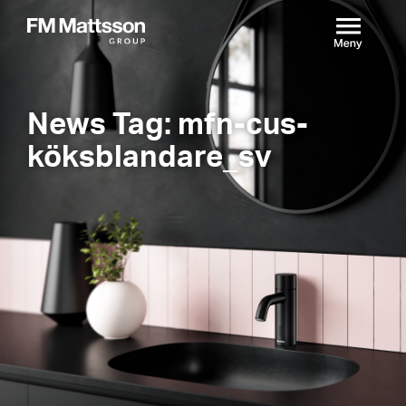
News Tag: mfn-cus-
köksblandare_sv