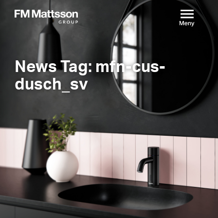
News Tag: mfn-cus-
dusch_sv