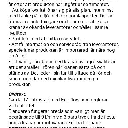
år efter att produkten har utgått ur sortimentet.
Att köpa kvalité lönar sig på alla plan, inte minst
med tanke på miljö- och ekonomiaspekter. Det är
främst tre anledningar som talar emot att köpa
kranar av okända leverantörer och/eller i sämre
kvalitéer:
• Problem med att hitta reservdelar.
• Att få information och serviceråd från leverantörer,
speciellt när produkten är importerad, är nära nog
omöjligt.
• Ett vanligt problem med kranar av lägre kvalité är
att det smäller i rören när kranen sätts på och
stängs av. Det leder i sin tur till slitage på rör och
kranar och därmed minskar livslängden på
produkten.
Bildtext:
Garda II är utrustad med Eco flow som reglerar
vattenflödet.
Blandaren fungerar precis som vanligt men är
begränsade till 9 l/min vid 3 bars tryck. På de flesta
andra kranar är motsvarande siffra för både