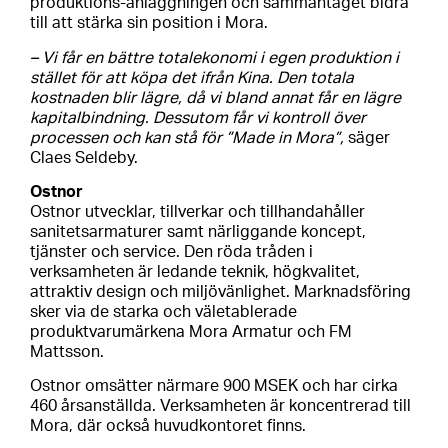
produktions-anläggningen och sammantaget bidra
till att stärka sin position i Mora.
– Vi får en bättre totalekonomi i egen produktion i
stället för att köpa det ifrån Kina. Den totala
kostnaden blir lägre, då vi bland annat får en lägre
kapitalbindning. Dessutom får vi kontroll över
processen och kan stå för ”Made in Mora”,
säger
Claes Seldeby.
Ostnor
Ostnor utvecklar, tillverkar och tillhandahåller
sanitetsarmaturer samt närliggande koncept,
tjänster och service. Den röda tråden i
verksamheten är ledande teknik, högkvalitet,
attraktiv design och miljövänlighet. Marknadsföring
sker via de starka och väletablerade
produktvarumärkena Mora Armatur och FM
Mattsson.
Ostnor omsätter närmare 900 MSEK och har cirka
460 årsanställda. Verksamheten är koncentrerad till
Mora, där också huvudkontoret finns.