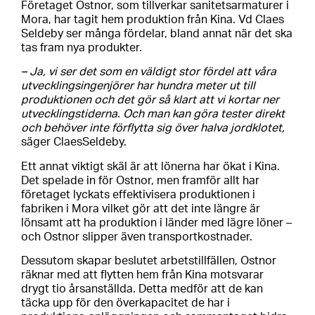
Företaget Ostnor, som tillverkar sanitetsarmaturer i
Mora, har tagit hem produktion från Kina. Vd Claes
Seldeby ser många fördelar, bland annat när det ska
tas fram nya produkter.
– Ja, vi ser det som en väldigt stor fördel att våra
utvecklingsingenjörer har hundra meter ut till
produktionen och det gör så klart att vi kortar ner
utvecklingstiderna. Och man kan göra tester direkt
och behöver inte förflytta sig över halva jordklotet,
säger ClaesSeldeby.
Ett annat viktigt skäl är att lönerna har ökat i Kina.
Det spelade in för Ostnor, men framför allt har
företaget lyckats effektivisera produktionen i
fabriken i Mora vilket gör att det inte längre är
lönsamt att ha produktion i länder med lägre löner –
och Ostnor slipper även transportkostnader.
Dessutom skapar beslutet arbetstillfällen, Ostnor
räknar med att flytten hem från Kina motsvarar
drygt tio årsanställda. Detta medför att de kan
täcka upp för den överkapacitet de har i