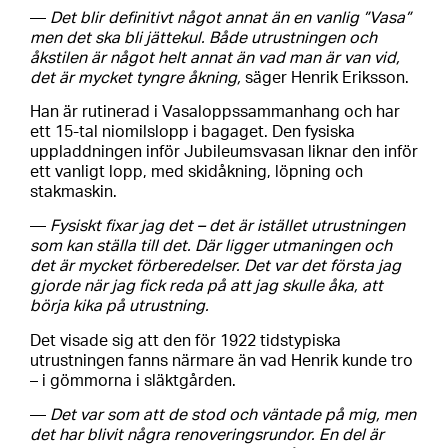
—
Det blir definitivt något annat än en vanlig ”Vasa”
men det ska bli jättekul. Både utrustningen och
åkstilen är något helt annat än vad man är van vid,
det är mycket tyngre åkning,
säger Henrik Eriksson.
Han är rutinerad i Vasaloppssammanhang och har
ett 15-tal niomilslopp i bagaget. Den fysiska
uppladdningen inför Jubileumsvasan liknar den inför
ett vanligt lopp, med skidåkning, löpning och
stakmaskin.
—
Fysiskt fixar jag det – det är istället utrustningen
som kan ställa till det. Där ligger utmaningen och
det är mycket förberedelser. Det var det första jag
gjorde när jag fick reda på att jag skulle åka, att
börja kika på utrustning.
Det visade sig att den för 1922 tidstypiska
utrustningen fanns närmare än vad Henrik kunde tro
– i gömmorna i släktgården.
—
Det var som att de stod och väntade på mig, men
det har blivit några renoveringsrundor. En del är