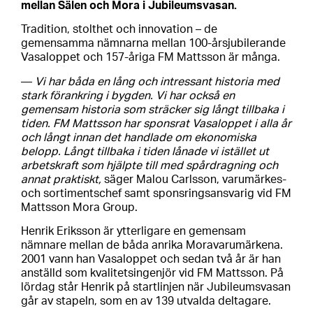
mellan Sälen och Mora i Jubileumsvasan.
Tradition, stolthet och innovation – de
gemensamma nämnarna mellan 100-årsjubilerande
Vasaloppet och 157-åriga FM Mattsson är många.
—
Vi har båda en lång och intressant historia med
stark förankring i bygden. Vi har också en
gemensam historia som sträcker sig långt tillbaka i
tiden. FM Mattsson har sponsrat Vasaloppet i alla år
och långt innan det handlade om ekonomiska
belopp. Långt tillbaka i tiden lånade vi istället ut
arbetskraft som hjälpte till med spårdragning och
annat praktiskt,
säger Malou Carlsson, varumärkes-
och sortimentschef samt sponsringsansvarig vid FM
Mattsson Mora Group.
Henrik Eriksson är ytterligare en gemensam
nämnare mellan de båda anrika Moravarumärkena.
2001 vann han Vasaloppet och sedan två år är han
anställd som kvalitetsingenjör vid FM Mattsson. På
lördag står Henrik på startlinjen när Jubileumsvasan
går av stapeln, som en av 139 utvalda deltagare.