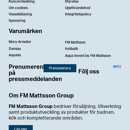
Koncernledning
Styrelse
Om cookies
Uppförandekod
Visselblåsning
Integritetspolicy
Sponsring
Varumärken
Mora Armatur
FM Mattsson
Damixa
Hotbath
Aqualla
Aqua Invent by FM Mattsson
Prenumerera
Prenumerera
Följ oss
på
pressmeddelanden
Om FM Mattsson Group
FM Mattsson Group
bedriver försäljning, tillverkning
samt produktutveckling av produkter för badrum,
kök och kompletterande områden.
Läs mer