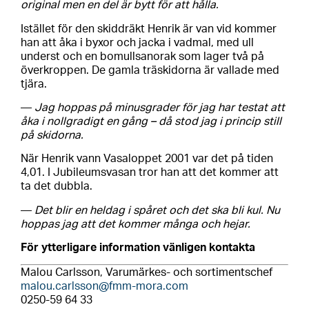
original men en del är bytt för att hålla.
Istället för den skiddräkt Henrik är van vid kommer
han att åka i byxor och jacka i vadmal, med ull
underst och en bomullsanorak som lager två på
överkroppen. De gamla träskidorna är vallade med
tjära.
—
Jag hoppas på minusgrader för jag har testat att
åka i nollgradigt en gång – då stod jag i princip still
på skidorna.
När Henrik vann Vasaloppet 2001 var det på tiden
4,01. I Jubileumsvasan tror han att det kommer att
ta det dubbla.
—
Det blir en heldag i spåret och det ska bli kul. Nu
hoppas jag att det kommer många och hejar.
För ytterligare information vänligen kontakta
Malou Carlsson, Varumärkes- och sortimentschef
malou.carlsson@fmm-mora.com
0250-59 64 33