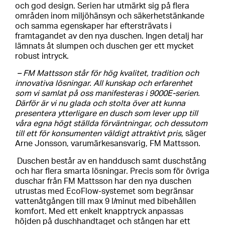
och god design. Serien har utmärkt sig på flera
områden inom miljöhänsyn och säkerhetstänkande
och samma egenskaper har eftersträvats i
framtagandet av den nya duschen. Ingen detalj har
lämnats åt slumpen och duschen ger ett mycket
robust intryck.
– FM Mattsson står för hög kvalitet, tradition och
innovativa lösningar. All kunskap och erfarenhet
som vi samlat på oss manifesteras i 9000E-serien.
Därför är vi nu glada och stolta över att kunna
presentera ytterligare en dusch som lever upp till
våra egna högt ställda förväntningar, och dessutom
till ett för konsumenten väldigt attraktivt pris,
säger
Arne Jonsson, varumärkesansvarig, FM Mattsson.
Duschen består av en handdusch samt duschstång
och har flera smarta lösningar. Precis som för övriga
duschar från FM Mattsson har den nya duschen
utrustas med EcoFlow-systemet som begränsar
vattenåtgången till max 9 l/minut med bibehållen
komfort. Med ett enkelt knapptryck anpassas
höjden på duschhandtaget och stången har ett