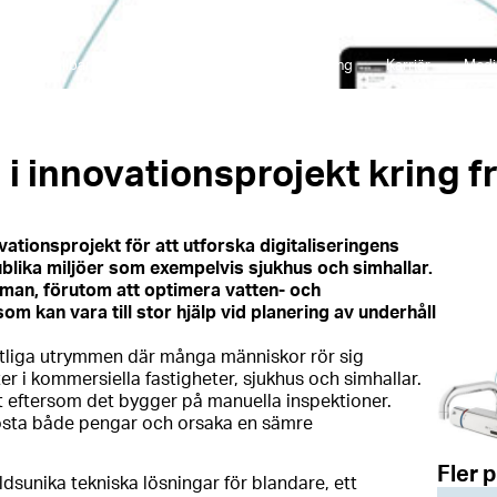
en
Hållbarhet
Investerare
Bolagsstyrning
Karriär
Medi
 i innovationsprojekt kring 
ationsprojekt för att utforska digitaliseringens
lika miljöer som exempelvis sjukhus och simhallar.
 man, förutom att optimera vatten- och
m kan vara till stor hjälp vid planering av underhåll
fentliga utrymmen där många människor rör sig
r i kommersiella fastigheter, sjukhus och simhallar.
vt eftersom det bygger på manuella inspektioner.
an kosta både pengar och orsaka en sämre
Fler 
dsunika tekniska lösningar för blandare, ett