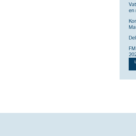
Vat
en
Ko
Ma
Del
FM 
20
L