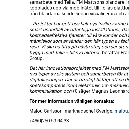
samarbete med Telia. FM Mattsons blandare i 
kopplades upp via mobilnätet till Telias plattfo
från blandarna kunde sedan visualiseras och an
–
Projektet har gett oss helt nya insikter kring h
smart underhåll av offentliga installationer, dä
kostnadseffektiva tjänster till våra kunder och 
människor som använder den här typen av facili
resa. Vi ska nu titta på nästa steg och ser sto
bygga med Telia – till nya aktörer
, berättar Fr
Group.
Det här innovationsprojektet med FM Mattsson ä
nya typer av ekosystem och samarbeten för att 
digitaliseringen. Det är otroligt häftigt att s
spetskompetens inom elektronik och
mekanik 
kommunikation och IT,
säger Magnus Leonhardt,
För mer information vänligen kontakta:
Malou Carlsson, marknadschef Sverige,
malou
+46(0)250 59 64 33