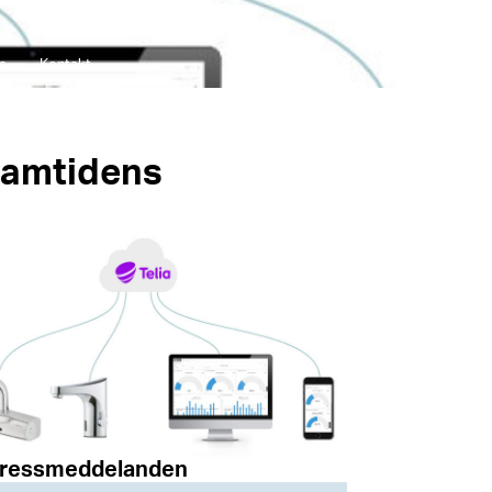
a
Kontakt
framtidens
pressmeddelanden