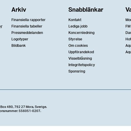
Arkiv
Snabblänkar
V
Finansiella rapporter
Kontakt
Mo
er
Finansiella tabeller
Lediga jobb
FM
Pressmeddelanden
Koncernledning
Da
Logotyper
Styrelse
Ho
Bildbank
Om cookies
Aqu
Uppförandekod
Aqu
Visselblåsning
Integritetspolicy
Sponsring
 Box 480, 792 27 Mora, Sverige.
tionsnummer: 556051-0207.