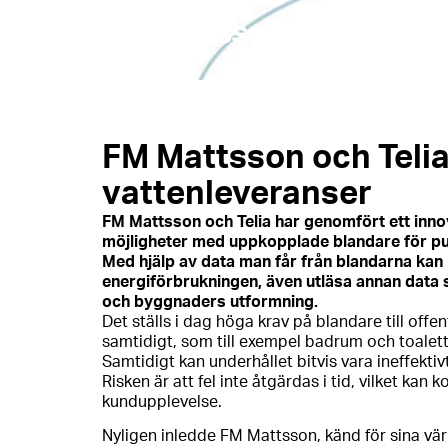
Om oss
Våra varumärk
FM Mattsson och Telia
vattenleveranser
FM Mattsson och Telia har genomfört ett innov
möjligheter med uppkopplade blandare för pub
Med hjälp av data man får från blandarna kan
energiförbrukningen, även utläsa annan data so
och byggnaders utformning.
Det ställs i dag höga krav på blandare till of
samtidigt, som till exempel badrum och toalette
Samtidigt kan underhållet bitvis vara ineffekti
Risken är att fel inte åtgärdas i tid, vilket k
kundupplevelse.
Nyligen inledde FM Mattsson, känd för sina värl