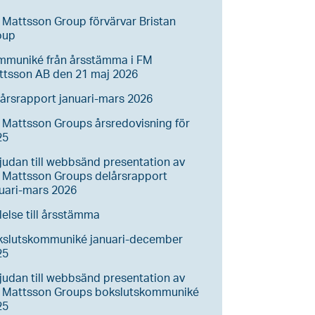
Mattsson Group förvärvar Bristan
oup
mmuniké från årsstämma i FM
ttsson AB den 21 maj 2026
årsrapport januari-mars 2026
Mattsson Groups årsredovisning för
25
judan till webbsänd presentation av
 Mattsson Groups delårsrapport
uari-mars 2026
lelse till årsstämma
kslutskommuniké januari-december
25
judan till webbsänd presentation av
 Mattsson Groups bokslutskommuniké
25