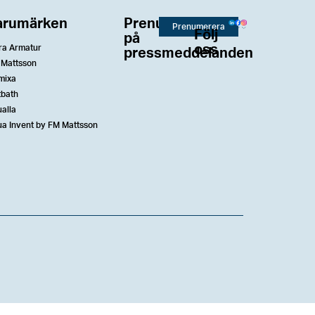
arumärken
Prenumerera
Prenumerera
Följ
på
oss
ra Armatur
pressmeddelanden
 Mattsson
mixa
tbath
alla
a Invent by FM Mattsson