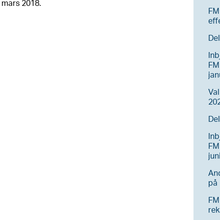
5 mars 2018.
FM
eff
Del
Inb
FM
ja
Va
202
Del
Inb
FM 
jun
And
på 
FM
rek