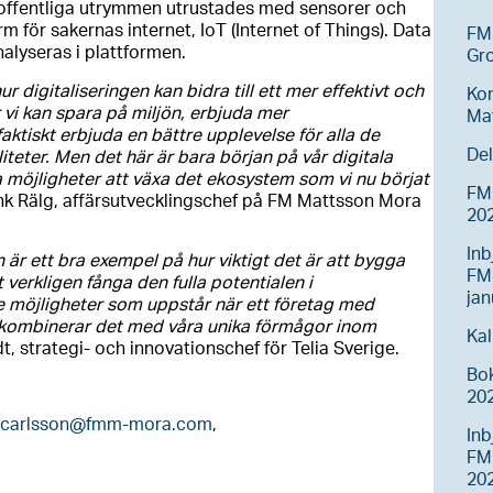
offentliga utrymmen utrustades med sensorer och
rm för sakernas internet, IoT (Internet of Things). Data
FM 
alyseras i plattformen.
Gr
ur digitaliseringen kan bidra till ett mer effektivt och
Ko
r vi kan spara på miljön, erbjuda mer
Ma
faktiskt erbjuda en bättre upplevelse för alla de
Del
teter. Men det här är bara början på vår digitala
ra möjligheter att växa det ekosystem som vi
nu börjat
FM 
ank Rälg, affärsutvecklingschef på FM Mattsson Mora
20
Inb
r ett bra exempel på hur viktigt det är att bygga
FM
verkligen fånga den fulla potentialen i
jan
e de möjligheter som uppstår när ett företag med
kombinerar det med våra unika förmågor inom
Kal
 strategi- och innovationschef för Telia Sverige.
Bo
20
.carlsson@fmm-mora.com
,
Inb
FM
20