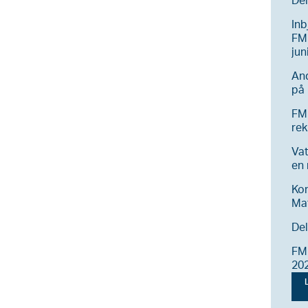
Del
Inb
FM 
jun
And
på 
FM
rek
Vat
en
Ko
Ma
Del
FM 
20
L