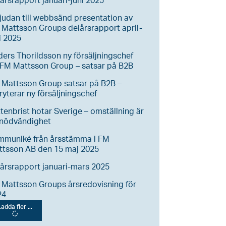
årsrapport januari-juni 2025
judan till webbsänd presentation av
Mattsson Groups delårsrapport april-
i 2025
ers Thorildsson ny försäljningschef
FM Mattsson Group – satsar på B2B
 Mattsson Group satsar på B2B –
ryterar ny försäljningschef
tenbrist hotar Sverige – omställning är
 nödvändighet
mmuniké från årsstämma i FM
ttsson AB den 15 maj 2025
årsrapport januari-mars 2025
Mattsson Groups årsredovisning för
24
adda fler ...