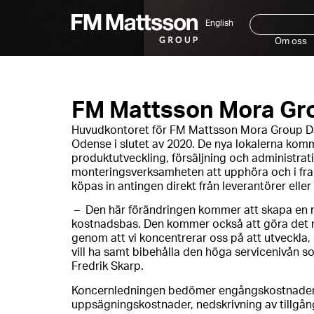
English
Om oss
FM Mattsson Mora Grou
Huvudkontoret för FM Mattsson Mora Group Danm
Odense i slutet av 2020. De nya lokalerna komme
produktutveckling, försäljning och administrat
monteringsverksamheten att upphöra och i fr
köpas in antingen direkt från leverantörer eller
– Den här förändringen kommer att skapa en 
kostnadsbas. Den kommer också att göra det möj
genom att vi koncentrerar oss på att utveckla
vill ha samt bibehålla den höga servicenivån 
Fredrik Skarp.
Koncernledningen bedömer engångskostnader för
uppsägningskostnader, nedskrivning av tillgång