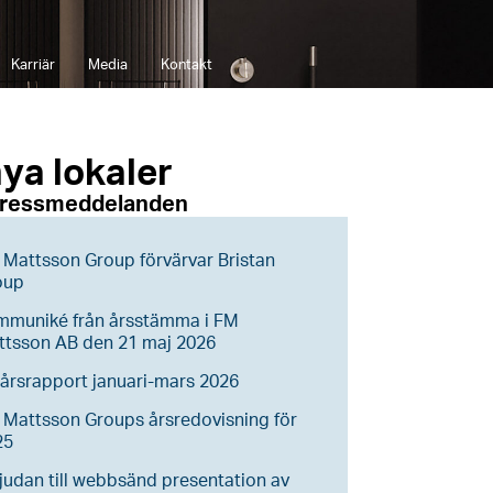
Karriär
Media
Kontakt
ya lokaler
pressmeddelanden
Mattsson Group förvärvar Bristan
oup
mmuniké från årsstämma i FM
ttsson AB den 21 maj 2026
årsrapport januari-mars 2026
Mattsson Groups årsredovisning för
25
judan till webbsänd presentation av