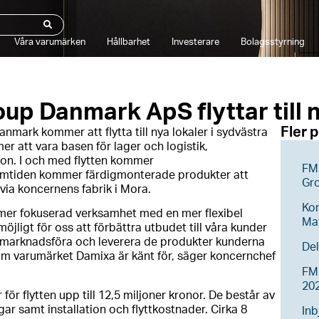
Våra varumärken
Hållbarhet
Investerare
Bolagsstyrning
p Danmark ApS flyttar till n
Fler 
ark kommer att flytta till nya lokaler i sydvästra
r att vara basen för lager och logistik,
ion. I och med flytten kommer
FM 
amtiden kommer färdigmonterade produkter att
Gr
 via koncernens fabrik i Mora.
Ko
mer fokuserad verksamhet med en mer flexibel
Ma
ligt för oss att förbättra utbudet till våra kunder
, marknadsföra och leverera de produkter kunderna
Del
som varumärket Damixa är känt för, säger koncernchef
FM 
20
 flytten upp till 12,5 miljoner kronor. De består av
ar samt installation och flyttkostnader. Cirka 8
Inb