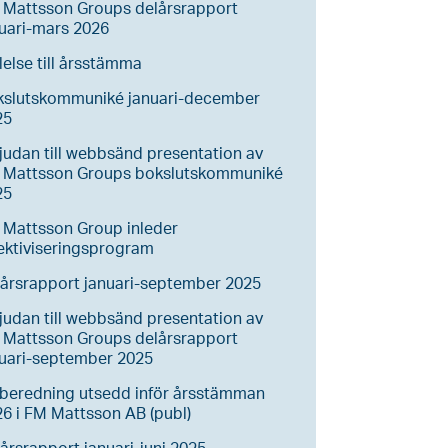
 Mattsson Groups delårsrapport
uari-mars 2026
lelse till årsstämma
kslutskommuniké januari-december
25
judan till webbsänd presentation av
 Mattsson Groups bokslutskommuniké
25
 Mattsson Group inleder
ektiviseringsprogram
årsrapport januari-september 2025
judan till webbsänd presentation av
 Mattsson Groups delårsrapport
nuari-september 2025
lberedning utsedd inför årsstämman
6 i FM Mattsson AB (publ)