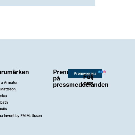
arumärken
Prenumerera
Prenumerera
Följ
på
oss
ra Armatur
pressmeddelanden
 Mattsson
mixa
tbath
alla
a Invent by FM Mattsson