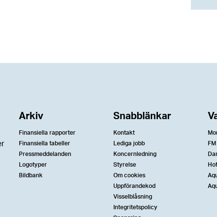
Arkiv
Snabblänkar
V
Finansiella rapporter
Kontakt
Mo
er
Finansiella tabeller
Lediga jobb
FM
Pressmeddelanden
Koncernledning
Da
Logotyper
Styrelse
Ho
Bildbank
Om cookies
Aqu
Uppförandekod
Aqu
Visselblåsning
Integritetspolicy