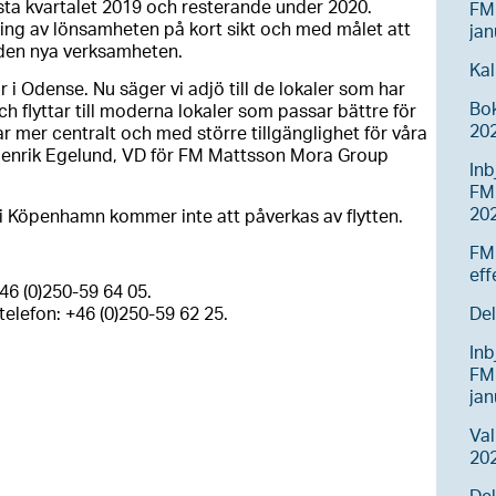
sta kvartalet 2019 och resterande under 2020.
FM
kning av lönsamheten på kort sikt och med målet att
jan
 den nya verksamheten.
Kal
r i Odense. Nu säger vi adjö till de lokaler som har
Bo
 flyttar till moderna lokaler som passar bättre för
20
ar mer centralt och med större tillgänglighet för våra
Henrik Egelund, VD för FM Mattsson Mora Group
Inb
FM
20
 Köpenhamn kommer inte att påverkas av flytten.
FM
eff
+46 (0)250-59 64 05.
Del
telefon: +46 (0)250-59 62 25.
Inb
FM
ja
Va
202