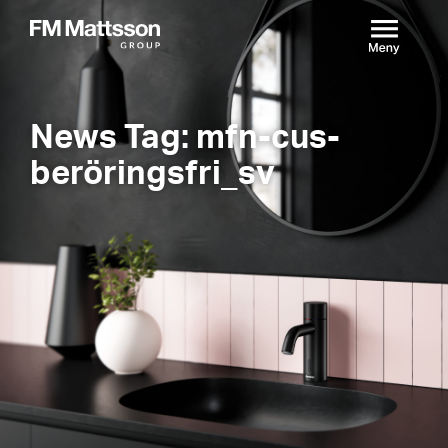
News Tag: mfn-cus-
beröringsfri_sv