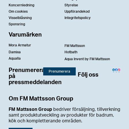
Koncernledning
Styrelse
Om cookies
Uppförandekod
Visselblåsning
Integritetspolicy
Sponsring
Varumärken
Mora Armatur
FM Mattsson
Damixa
Hotbath
Aqualla
Aqua Invent by FM Mattsson
Prenumerera
Prenumerera
Följ oss
på
pressmeddelanden
Om FM Mattsson Group
FM Mattsson Group
bedriver försäljning, tillverkning
samt produktutveckling av produkter för badrum,
kök och kompletterande områden.