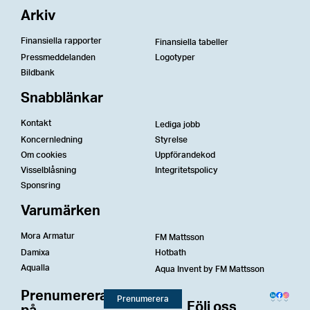
Arkiv
Finansiella rapporter
Finansiella tabeller
Pressmeddelanden
Logotyper
Bildbank
Snabblänkar
Kontakt
Lediga jobb
Koncernledning
Styrelse
Om cookies
Uppförandekod
Visselblåsning
Integritetspolicy
Sponsring
Varumärken
Mora Armatur
FM Mattsson
Damixa
Hotbath
Aqualla
Aqua Invent by FM Mattsson
Prenumerera
Prenumerera
Följ oss