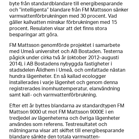
byte från standardblandare till energibesparande
och ”intelligenta” blandare från FM Mattsson sänker
varmvattenförbrukningen med 30 procent. Vad
gäller kallvatten minskar förbrukningen med 15
procent. Resulaten visar att det finns stora
besparingar att göra.
FM Mattsson genomförde projektet i samarbete
med Umeå universitet och AB Bostaden. Testerna
pågick under cirka två år (oktober 2012–augusti
2014), i AB Bostadens nybyggda fastigheter i
stadsdelen Ålidhem i Umeå, och omfattade nästan
hundra lägenheter. En så kallad ecologger
installerades i varje lägenhet och genom denna
registrerades inomhustemperatur, elanvändning
samt kall- och varmvattenförbrukning.
Efter ett år byttes blandarna av standardtypen FM
Mattson 9000 ut mot FM Mattsson 9000E i en
tredjedel av lägenheterna och övriga lägenheter
användes som referens. Testresultatet och
mätningarna visar att skiftet till energibesparande
blandare sänkte den totala varmvatten-