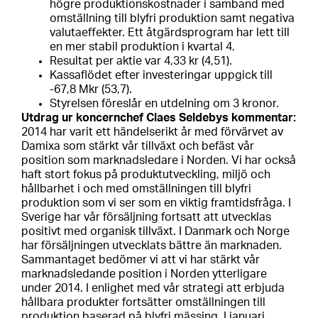
högre produktionskostnader i samband med
omställning till blyfri produktion samt negativa
valutaeffekter. Ett åtgärdsprogram har lett till
en mer stabil produktion i kvartal 4.
Resultat per aktie var 4,33 kr (4,51).
Kassaflödet efter investeringar uppgick till
-67,8 Mkr (53,7).
Styrelsen föreslår en utdelning om 3 kronor.
Utdrag ur koncernchef Claes Seldebys kommentar:
2014 har varit ett händelserikt år med förvärvet av
Damixa som stärkt vår tillväxt och befäst vår
position som marknadsledare i Norden. Vi har också
haft stort fokus på produktutveckling, miljö och
hållbarhet i och med omställningen till blyfri
produktion som vi ser som en viktig framtidsfråga. I
Sverige har vår försäljning fortsatt att utvecklas
positivt med organisk tillväxt. I Danmark och Norge
har försäljningen utvecklats bättre än marknaden.
Sammantaget bedömer vi att vi har stärkt vår
marknadsledande position i Norden ytterligare
under 2014. I enlighet med vår strategi att erbjuda
hållbara produkter fortsätter omställningen till
produktion baserad på blyfri mässing. I januari