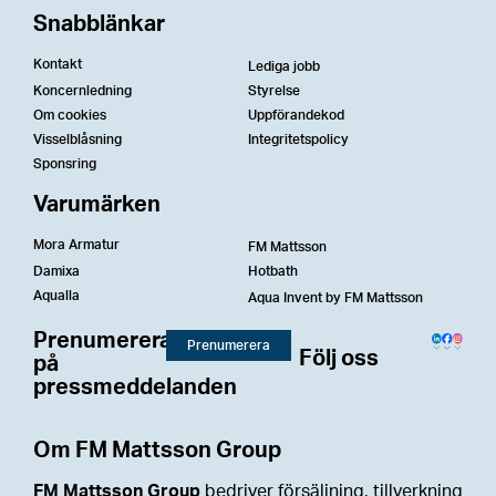
Snabblänkar
Kontakt
Lediga jobb
Koncernledning
Styrelse
Om cookies
Uppförandekod
Visselblåsning
Integritetspolicy
Sponsring
Varumärken
Mora Armatur
FM Mattsson
Damixa
Hotbath
Aqualla
Aqua Invent by FM Mattsson
Prenumerera
Prenumerera
Följ oss
på
pressmeddelanden
Om FM Mattsson Group
FM Mattsson Group
bedriver försäljning, tillverkning