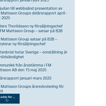
årsrapport januari-juni 2025
judan till webbsänd presentation av
Mattsson Groups delårsrapport april-
i 2025
ers Thorildsson ny försäljningschef
FM Mattsson Group – satsar på B2B
 Mattsson Group satsar på B2B –
ryterar ny försäljningschef
tenbrist hotar Sverige – omställning är
 nödvändighet
mmuniké från årsstämma i FM
ttsson AB den 15 maj 2025
årsrapport januari-mars 2025
Mattsson Groups årsredovisning för
24
adda fler ...