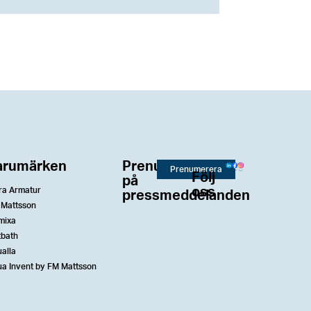
arumärken
Prenumerera
Prenumerera
Följ
på
oss
ra Armatur
pressmeddelanden
 Mattsson
mixa
tbath
alla
a Invent by FM Mattsson