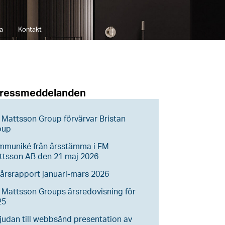
a
Kontakt
pressmeddelanden
Mattsson Group förvärvar Bristan
oup
mmuniké från årsstämma i FM
ttsson AB den 21 maj 2026
årsrapport januari-mars 2026
Mattsson Groups årsredovisning för
25
judan till webbsänd presentation av