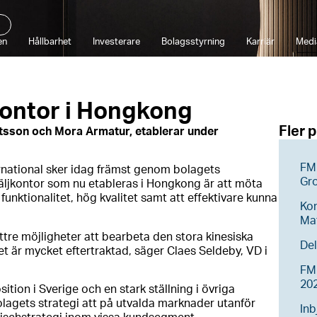
en
Hållbarhet
Investerare
Bolagsstyrning
Karriär
Medi
kontor i Hongkong
Fler 
sson och Mora Armatur, etablerar under
FM 
rnational sker idag främst genom bolagets
Gr
äljkontor som nu etableras i Hongkong är att möta
unktionalitet, hög kvalitet samt att effektivare kunna
Ko
Ma
ttre möjligheter att bearbeta den stora kinesiska
Del
t är mycket eftertraktad, säger Claes Seldeby, VD i
FM 
20
ion i Sverige och en stark ställning i övriga
olagets strategi att på utvalda marknader utanför
Inb