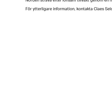
Norden sträva efter lönsam tillväxt genom en 
För ytterligare information, kontakta Claes Se