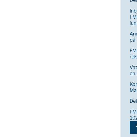
Del
Inb
FM 
jun
And
på 
FM
rek
Vat
en
Ko
Ma
Del
FM 
20
L