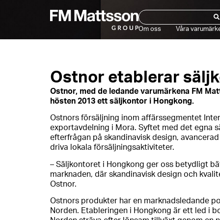
Om oss
Våra varumärk
Ostnor etablerar sälj
Ostnor, med de ledande varumärkena FM Matt
hösten 2013 ett säljkontor i Hongkong.
Ostnors försäljning inom affärssegmentet Inte
exportavdelning i Mora. Syftet med det egna s
efterfrågan på skandinavisk design, avancerad f
driva lokala försäljningsaktiviteter.
– Säljkontoret i Hongkong ger oss betydligt bä
marknaden, där skandinavisk design och kvalite
Ostnor.
Ostnors produkter har en marknadsledande posit
Norden. Etableringen i Hongkong är ett led i b