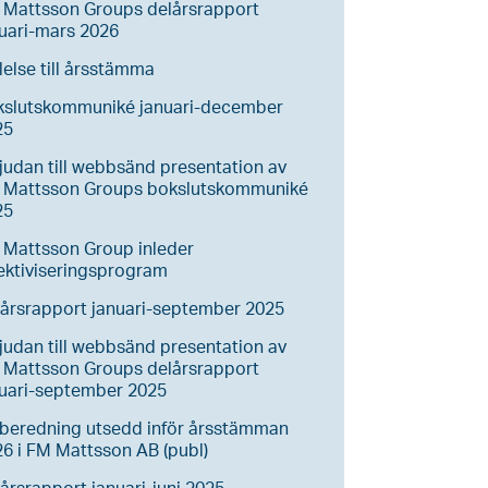
 Mattsson Groups delårsrapport
uari-mars 2026
lelse till årsstämma
kslutskommuniké januari-december
25
judan till webbsänd presentation av
 Mattsson Groups bokslutskommuniké
25
 Mattsson Group inleder
ektiviseringsprogram
årsrapport januari-september 2025
judan till webbsänd presentation av
 Mattsson Groups delårsrapport
nuari-september 2025
lberedning utsedd inför årsstämman
6 i FM Mattsson AB (publ)