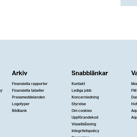
Arkiv
Snabblänkar
V
Finansiella rapporter
Kontakt
Mo
er
Finansiella tabeller
Lediga jobb
FM
Pressmeddelanden
Koncernledning
Da
Logotyper
Styrelse
Ho
Bildbank
Om cookies
Aqu
Uppförandekod
Aqu
Visselblåsning
Integritetspolicy