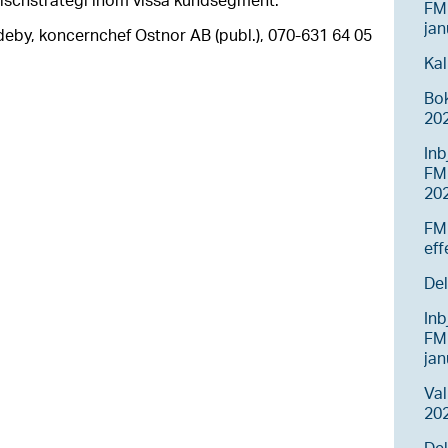
nischstrategi inom vissa kundsegment.
FM
jan
ldeby, koncernchef Ostnor AB (publ.), 070-631 64 05
Kal
Bo
20
Inb
FM
20
FM
eff
Del
Inb
FM
ja
Va
202