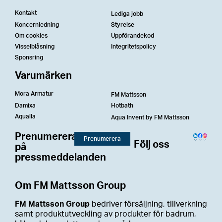
Kontakt
Lediga jobb
Koncernledning
Styrelse
Om cookies
Uppförandekod
Visselblåsning
Integritetspolicy
Sponsring
Varumärken
Mora Armatur
FM Mattsson
Damixa
Hotbath
Aqualla
Aqua Invent by FM Mattsson
Prenumerera
Prenumerera
Följ oss
på
pressmeddelanden
Om FM Mattsson Group
FM Mattsson Group
bedriver försäljning, tillverkning
samt produktutveckling av produkter för badrum,