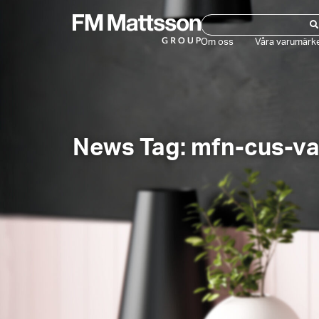
Om oss
Våra varumärk
News Tag: mfn-cus-v