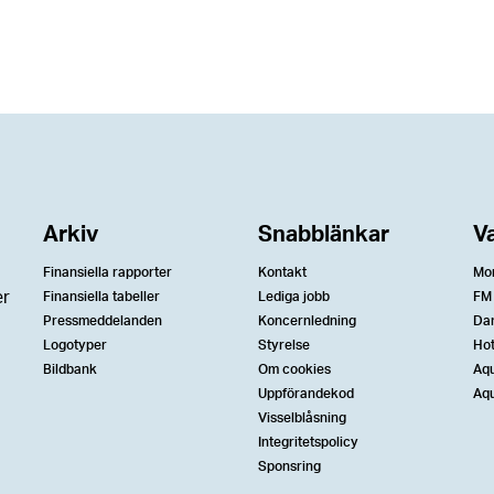
Arkiv
Snabblänkar
V
Finansiella rapporter
Kontakt
Mo
er
Finansiella tabeller
Lediga jobb
FM
Pressmeddelanden
Koncernledning
Da
Logotyper
Styrelse
Ho
Bildbank
Om cookies
Aqu
Uppförandekod
Aqu
Visselblåsning
Integritetspolicy
Sponsring