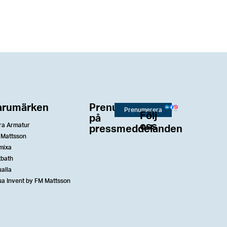
arumärken
Prenumerera
Prenumerera
Följ
på
oss
ra Armatur
pressmeddelanden
 Mattsson
mixa
tbath
alla
a Invent by FM Mattsson