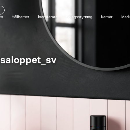
en
Hållbarhet
Investerare
Bolagsstyrning
Karriär
Medi
asaloppet_sv