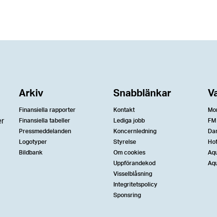
Arkiv
Snabblänkar
V
Finansiella rapporter
Kontakt
Mo
er
Finansiella tabeller
Lediga jobb
FM
Pressmeddelanden
Koncernledning
Da
Logotyper
Styrelse
Ho
Bildbank
Om cookies
Aqu
Uppförandekod
Aqu
Visselblåsning
Integritetspolicy
Sponsring