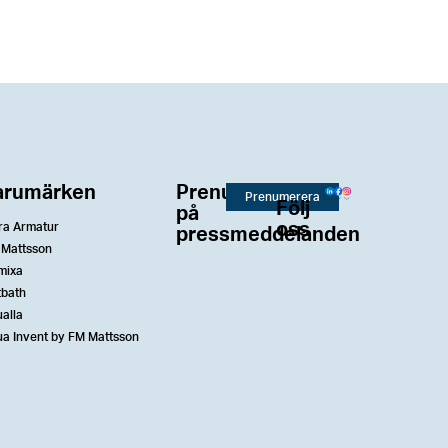
arumärken
Prenumerera
Prenumerera
Följ
på
oss
ra Armatur
pressmeddelanden
 Mattsson
mixa
tbath
alla
a Invent by FM Mattsson