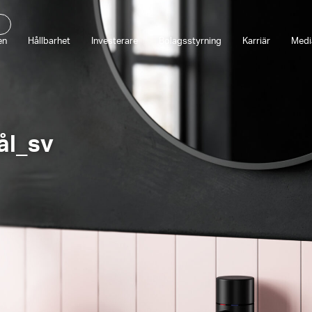
en
Hållbarhet
Investerare
Bolagsstyrning
Karriär
Medi
ål_sv