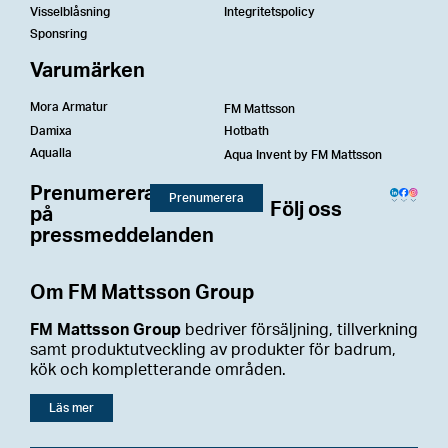
Visselblåsning
Integritetspolicy
Sponsring
Varumärken
Mora Armatur
FM Mattsson
Damixa
Hotbath
Aqualla
Aqua Invent by FM Mattsson
Prenumerera
Prenumerera
Följ oss
på
pressmeddelanden
Om FM Mattsson Group
FM Mattsson Group
bedriver försäljning, tillverkning
samt produktutveckling av produkter för badrum,
kök och kompletterande områden.
Läs mer