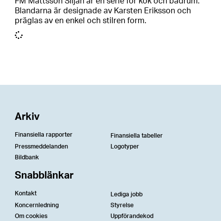
FM Mattsson Siljan är en serie för kök och badrum.
Blandarna är designade av Karsten Eriksson och
präglas av en enkel och stilren form.
Arkiv
Finansiella rapporter
Finansiella tabeller
Pressmeddelanden
Logotyper
Bildbank
Snabblänkar
Kontakt
Lediga jobb
Koncernledning
Styrelse
Om cookies
Uppförandekod