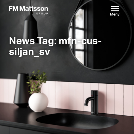
News Tag: mfn-cus-
siljan_sv