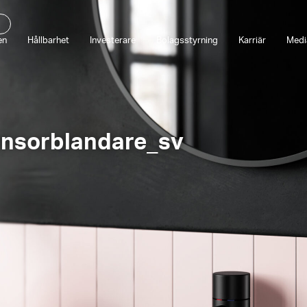
en
Hållbarhet
Investerare
Bolagsstyrning
Karriär
Medi
ensorblandare_sv