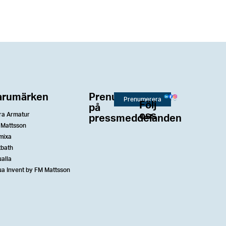
arumärken
Prenumerera
Prenumerera
Följ
på
oss
ra Armatur
pressmeddelanden
 Mattsson
mixa
tbath
alla
a Invent by FM Mattsson