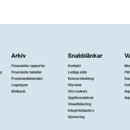
Arkiv
Snabblänkar
V
Finansiella rapporter
Kontakt
Mo
er
Finansiella tabeller
Lediga jobb
FM
Pressmeddelanden
Koncernledning
Da
Logotyper
Styrelse
Ho
Bildbank
Om cookies
Aqu
Uppförandekod
Aqu
Visselblåsning
Integritetspolicy
Sponsring