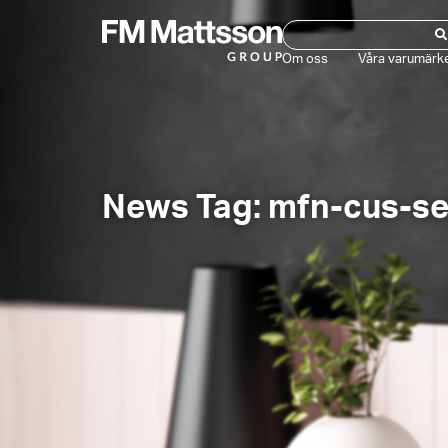
Om oss
Våra varumärk
News Tag: mfn-cus-s