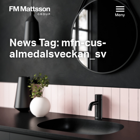
News Tag: mfn-cus-
almedalsveckan_sv