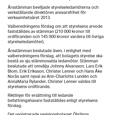
Årsstämman beviljade styrelseledamöterna och
verkställande direktören ansvarsfrihet för
verksamhetsåret 2013.
Valberedningens förslag om att styrelsens arvode
fastställdes av stämman (210 000 kronor till
ordföranden och 145 000 kronor vardera till övriga
styrelseledamöter).
Årsstämman beslutade även, i enlighet med
valberedningens förslag, att bolagets styrelse ska
bestå av sju stämmovalda ledamöter. Stämman
beslutade att omvälja Johnny Alvarsson, Lars Erik
Blom, Erik Eriksson, Christer Lenner och Hans Åke
Norås samt nyval av Ann-Charlotte Lundén och
AnnaMaria Rylander. Christer Lenner valdes till
styrelsens ordförande.
Riktlinjer för ersättning till ledande
befattningshavare fastställdes enligt styrelsens
förslag.
Det registrerade revisionsbolaget Öhrlings