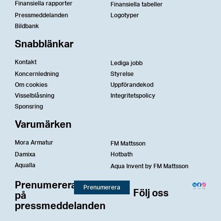
Finansiella rapporter
Finansiella tabeller
Pressmeddelanden
Logotyper
Bildbank
Snabblänkar
Kontakt
Lediga jobb
Koncernledning
Styrelse
Om cookies
Uppförandekod
Visselblåsning
Integritetspolicy
Sponsring
Varumärken
Mora Armatur
FM Mattsson
Damixa
Hotbath
Aqualla
Aqua Invent by FM Mattsson
Prenumerera
Prenumerera
Följ oss
på
pressmeddelanden