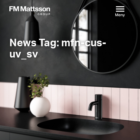
News Tag: mfn-cus-
uv_sv