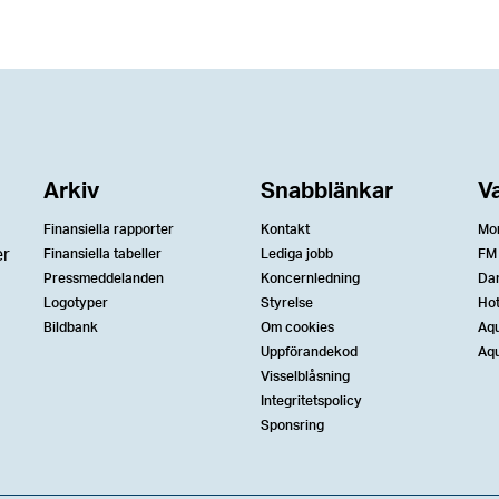
Arkiv
Snabblänkar
V
Finansiella rapporter
Kontakt
Mo
er
Finansiella tabeller
Lediga jobb
FM
Pressmeddelanden
Koncernledning
Da
Logotyper
Styrelse
Ho
Bildbank
Om cookies
Aqu
Uppförandekod
Aqu
Visselblåsning
Integritetspolicy
Sponsring