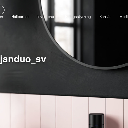
en
Hållbarhet
Investerare
Bolagsstyrning
Karriär
Medi
ljanduo_sv