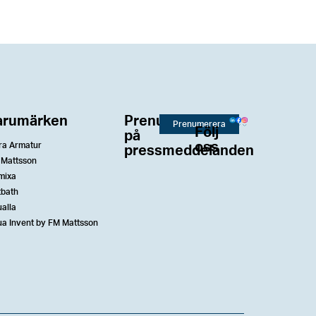
arumärken
Prenumerera
Prenumerera
Följ
på
oss
ra Armatur
pressmeddelanden
 Mattsson
mixa
tbath
alla
a Invent by FM Mattsson