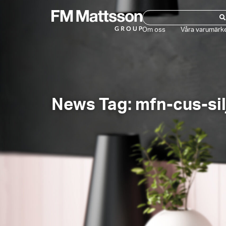
Om oss
Våra varumärk
News Tag: mfn-cus-si