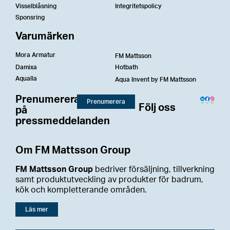
Visselblåsning
Integritetspolicy
Sponsring
Varumärken
Mora Armatur
FM Mattsson
Damixa
Hotbath
Aqualla
Aqua Invent by FM Mattsson
Prenumerera
Prenumerera
Följ oss
på
pressmeddelanden
Om FM Mattsson Group
FM Mattsson Group
bedriver försäljning, tillverkning
samt produktutveckling av produkter för badrum,
kök och kompletterande områden.
Läs mer