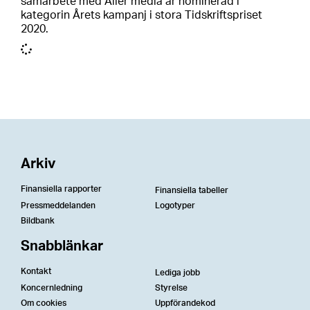
samarbete med Aller media är nominerad i
kategorin Årets kampanj i stora Tidskriftspriset
2020.
Arkiv
Finansiella rapporter
Finansiella tabeller
Pressmeddelanden
Logotyper
Bildbank
Snabblänkar
Kontakt
Lediga jobb
Koncernledning
Styrelse
Om cookies
Uppförandekod