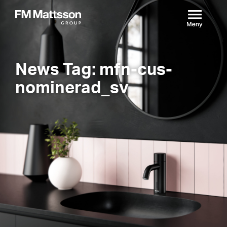
News Tag: mfn-cus-
nominerad_sv