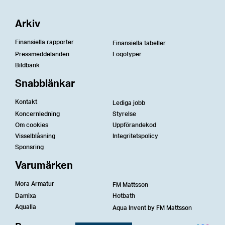
Arkiv
Finansiella rapporter
Finansiella tabeller
Pressmeddelanden
Logotyper
Bildbank
Snabblänkar
Kontakt
Lediga jobb
Koncernledning
Styrelse
Om cookies
Uppförandekod
Visselblåsning
Integritetspolicy
Sponsring
Varumärken
Mora Armatur
FM Mattsson
Damixa
Hotbath
Aqualla
Aqua Invent by FM Mattsson