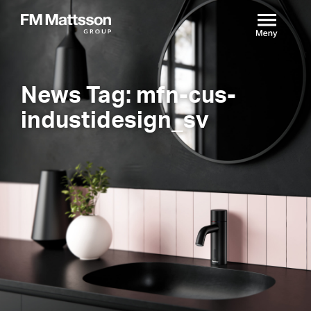
News Tag: mfn-cus-
industidesign_sv