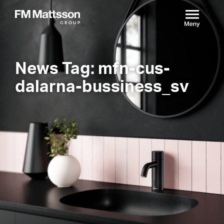
News Tag: mfn-cus-
dalarna-bussiness_sv