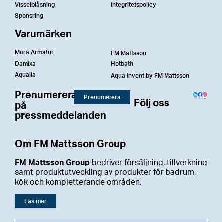
Visselblåsning
Integritetspolicy
Sponsring
Varumärken
Mora Armatur
FM Mattsson
Damixa
Hotbath
Aqualla
Aqua Invent by FM Mattsson
Prenumerera
Prenumerera
Följ oss
på
pressmeddelanden
Om FM Mattsson Group
FM Mattsson Group
bedriver försäljning, tillverkning
samt produktutveckling av produkter för badrum,
kök och kompletterande områden.
Läs mer