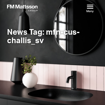
News Tag: mfn-cus-
challis_sv