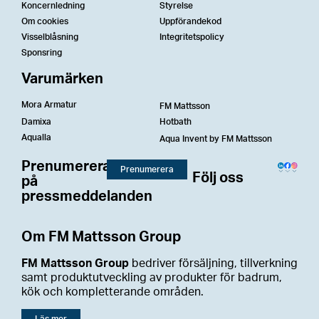
Koncernledning
Styrelse
Om cookies
Uppförandekod
Visselblåsning
Integritetspolicy
Sponsring
Varumärken
Mora Armatur
FM Mattsson
Damixa
Hotbath
Aqualla
Aqua Invent by FM Mattsson
Prenumerera
Prenumerera
Följ oss
på
pressmeddelanden
Om FM Mattsson Group
FM Mattsson Group
bedriver försäljning, tillverkning
samt produktutveckling av produkter för badrum,
kök och kompletterande områden.