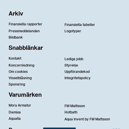
Arkiv
Finansiella rapporter
Finansiella tabeller
Pressmeddelanden
Logotyper
Bildbank
Snabblänkar
Kontakt
Lediga jobb
Koncernledning
Styrelse
Om cookies
Uppförandekod
Visselblåsning
Integritetspolicy
Sponsring
Varumärken
Mora Armatur
FM Mattsson
Damixa
Hotbath
Aqualla
Aqua Invent by FM Mattsson