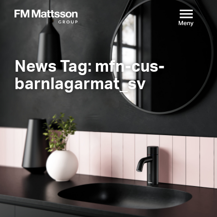
News Tag: mfn-cus-
barnlagarmat_sv