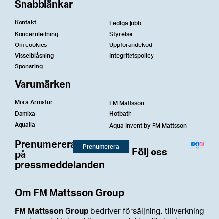
Snabblänkar
Kontakt
Lediga jobb
Koncernledning
Styrelse
Om cookies
Uppförandekod
Visselblåsning
Integritetspolicy
Sponsring
Varumärken
Mora Armatur
FM Mattsson
Damixa
Hotbath
Aqualla
Aqua Invent by FM Mattsson
Prenumerera
Prenumerera
Följ oss
på
pressmeddelanden
Om FM Mattsson Group
FM Mattsson Group
bedriver försäljning, tillverkning