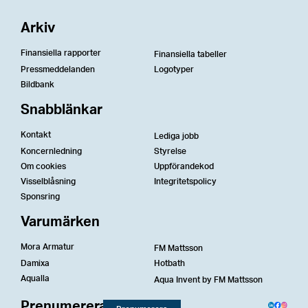
Arkiv
Finansiella rapporter
Finansiella tabeller
Pressmeddelanden
Logotyper
Bildbank
Snabblänkar
Kontakt
Lediga jobb
Koncernledning
Styrelse
Om cookies
Uppförandekod
Visselblåsning
Integritetspolicy
Sponsring
Varumärken
Mora Armatur
FM Mattsson
Damixa
Hotbath
Aqualla
Aqua Invent by FM Mattsson
Prenumerera