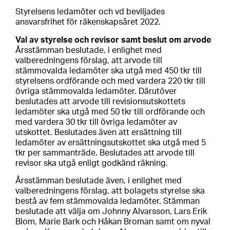
Styrelsens ledamöter och vd beviljades
ansvarsfrihet för räkenskapsåret 2022.
Val av styrelse och revisor samt beslut om arvode
Årsstämman beslutade, i enlighet med
valberedningens förslag, att arvode till
stämmovalda ledamöter ska utgå med 450 tkr till
styrelsens ordförande och med vardera 220 tkr till
övriga stämmovalda ledamöter. Därutöver
beslutades att arvode till revisionsutskottets
ledamöter ska utgå med 50 tkr till ordförande och
med vardera 30 tkr till övriga ledamöter av
utskottet. Beslutades även att ersättning till
ledamöter av ersättningsutskottet ska utgå med 5
tkr per sammanträde. Beslutades att arvode till
revisor ska utgå enligt godkänd räkning.
Årsstämman beslutade även, i enlighet med
valberedningens förslag, att bolagets styrelse ska
bestå av fem stämmovalda ledamöter. Stämman
beslutade att välja om Johnny Alvarsson, Lars Erik
Blom, Marie Bark och Håkan Broman samt om nyval